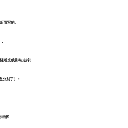
断而写的。
），
会随着光线影响走掉）
色分别了）×
谢理解