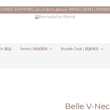
y FREE SHIPPING on orders above RM150 (WM) | RM180
 In 新品
Series | 特别系列
Bundle Deal | 优惠专区
Belle V-Nec