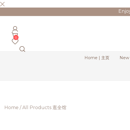
Skip
Enjo
to
content
Bernadette Blend
0
Home | 主页
New
Home
/
All Products 逛全馆