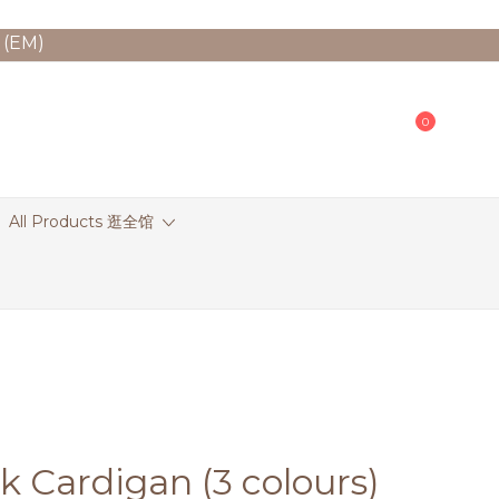
 (EM)
0
All Products 逛全馆
k Cardigan (3 colours)