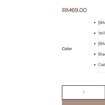
RM
69.00
[B
Yel
[B
Color
Bla
Oa
Belle
V-
Neck