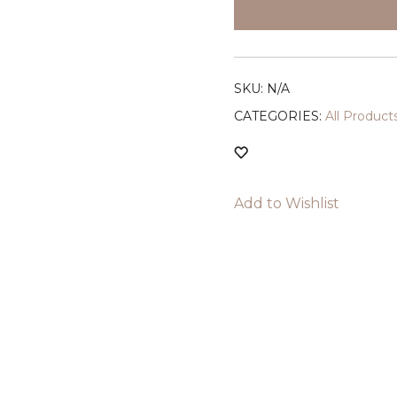
Cardigan
(3
colours)
quantity
SKU:
N/A
CATEGORIES:
All Produ
Add to Wishlist